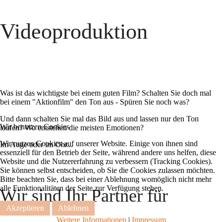
Videoproduktion
Was ist das wichtigste bei einem guten Film? Schalten Sie doch mal
bei einem "Aktionfilm" den Ton aus - Spüren Sie noch was?
Und dann schalten Sie mal das Bild aus und lassen nur den Ton
Wir benutzen Cookies
laufen? Wo entstehen die meisten Emotionen?
Wir nutzen Cookies auf unserer Website. Einige von ihnen sind
Im Auge oder im Ohr...
essenziell für den Betrieb der Seite, während andere uns helfen, diese
Website und die Nutzererfahrung zu verbessern (Tracking Cookies).
Sie können selbst entscheiden, ob Sie die Cookies zulassen möchten.
Bitte beachten Sie, dass bei einer Ablehnung womöglich nicht mehr
alle Funktionalitäten der Seite zur Verfügung stehen.
Wir sind Ihr Partner für
Akzeptieren
Ablehnen
Weitere Informationen
|
Impressum