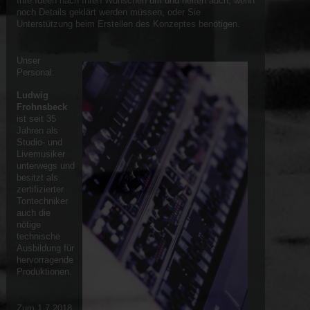
Ihre Ideen nach Ihren Wünschen um und helfen auch, wenn
noch Details geklärt werden müssen, oder Sie
Unterstützung beim Erstellen des Konzeptes benötigen.
Unser
Personal:
Ludwig
Frohnsbeck
ist seit 35
Jahren als
Studio- und
Livemusiker
unterwegs und
besitzt als
zertifizierter
Tontechniker
auch die
nötige
technische
Ausbildung für
hervorragende
Produktionen.
Zum 1.7.2018