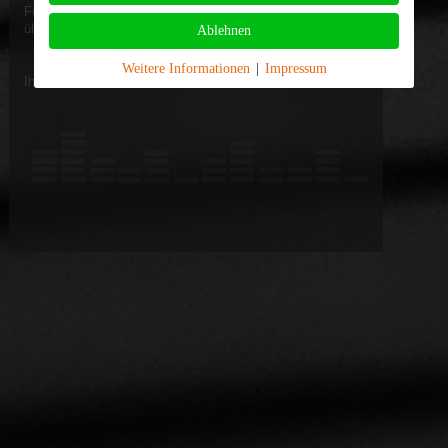
Für Preisinformationen stellen sie uns einfach eine Anfrage
über das Kontaktformular, oder rufen Sie uns kurz an.
Ablehnen
Weitere Informationen
|
Impressum
Ihr
Timelessart Studios Team