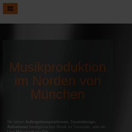
Musikproduktion
im Norden von
München
Wir bieten
Auftragskompositionen, Sounddesign,
Aufnahmen
handgemachter Musik im Tonstudio, oder als
Live-Mitschnitt vor Ort
: